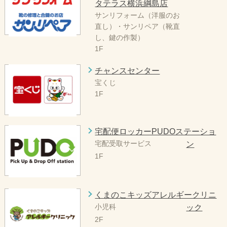
タテラス横浜綱島店
サンリフォーム（洋服のお
直し）・サンリペア（靴直
し、鍵の作製）
1F
チャンスセンター
宝くじ
1F
宅配便ロッカーPUDOステーショ
宅配受取サービス
ン
1F
くまのこキッズアレルギークリニ
小児科
ック
2F