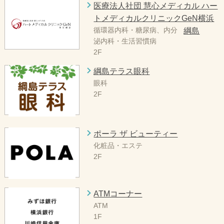
医療法人社団 慧心メディカル ハー
トメディカルクリニックGeN横浜
循環器内科・糖尿病、内分
綱島
泌内科・生活習慣病
2F
綱島テラス眼科
眼科
2F
ポーラ ザ ビューティー
化粧品・エステ
2F
ATMコーナー
ATM
1F