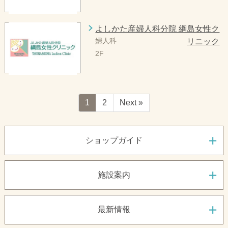
よしかた産婦人科分院 綱島女性ク
婦人科
リニック
2F
1
2
Next »
ショップガイド
施設案内
最新情報